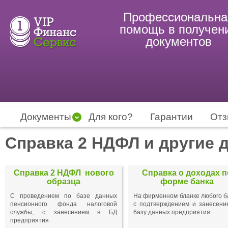
Профессиональна
помощь в получен
документов
Документы
Для кого?
Гарантии
От
Справка 2 НДФЛ и другие 
Справка 2 НДФЛ нового
Справка о доходах п
образца
форме банка
С проведением по базе данных
На фирменном бланке любого б
пенсионного фонда налоговой
с подтверждением и занесени
службы, с занесением в БД
базу данных предприятия
предприятия